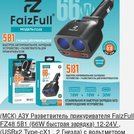
(МСК) АЗУ Разветвитель прикуривателя FaizFull
FZ48 5В1 (66W быстрая зарядка) 12-24V ,
(USBx2 Type-cX1 , 2 Гнезда) с вольтметром