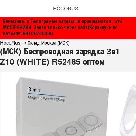
HOCORUS
Внимание: в Телеграмме заказы не принимаются - это
МОШЕННИКИ. Заказ только через сайт(Корзину) и по
ватсапу: 89106740330.
HocoRus
→
Склад Москва (МСК)
(МСК) Беспроводная зарядка 3в1
Z10 (WHITE) R52485 оптом