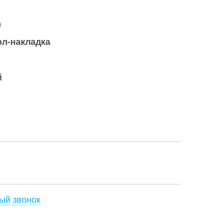
)
ол-накладка
й
ый звонок