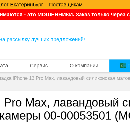
алог Екатеринбург
Поставщикам
имаются - это МОШЕННИКИ. Заказ только через са
на рассылку лучших предложений!
ата
Сервис
О компании
П
ладка iPhone 13 Pro Max, лавандовый силиконовая мато
3 Pro Max, лавандовый 
 камеры 00-00053501 (М