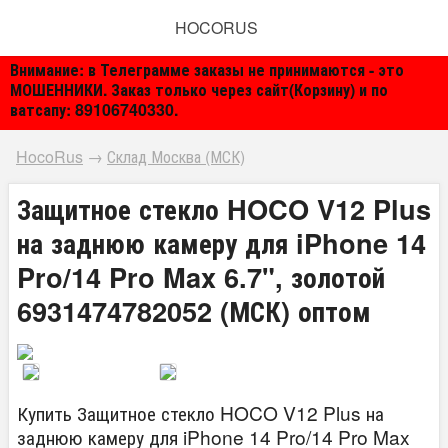
HOCORUS
Внимание: в Телеграмме заказы не принимаются - это
МОШЕННИКИ. Заказ только через сайт(Корзину) и по
ватсапу: 89106740330.
HocoRus
→
Склад Москва (МСК)
Защитное стекло HOCO V12 Plus
на заднюю камеру для iPhone 14
Pro/14 Pro Max 6.7", золотой
6931474782052 (МСК) оптом
Купить Защитное стекло HOCO V12 Plus на
заднюю камеру для iPhone 14 Pro/14 Pro Max