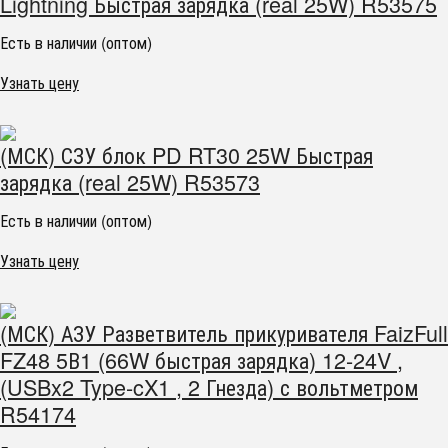
Lightning Быстрая зарядка (real 25W) R53575
Есть в наличии (оптом)
Узнать цену
(МСК) СЗУ блок PD RT30 25W Быстрая
зарядка (real 25W) R53573
Есть в наличии (оптом)
Узнать цену
(МСК) АЗУ Разветвитель прикуривателя FaizFull
FZ48 5В1 (66W быстрая зарядка) 12-24V ,
(USBx2 Type-cX1 , 2 Гнезда) с вольтметром
R54174