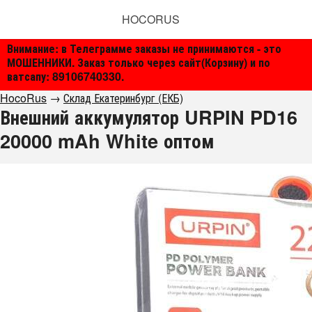
HOCORUS
Внимание: в Телеграмме заказы не принимаются - это
МОШЕННИКИ. Заказ только через сайт(Корзину) и по
ватсапу: 89106740330.
HocoRus
→
Склад Екатеринбург (ЕКБ)
Внешний аккумулятор URPIN PD16
20000 mAh White оптом