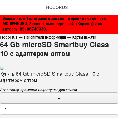
HOCORUS
Внимание: в Телеграмме заказы не принимаются - это
МОШЕННИКИ. Заказ только через сайт(Корзину) и по
ватсапу: 89106740330.
HocoRus
→
Накопители информации
→
Карты памяти
64 Gb microSD Smartbuy Class
10 с адаптером оптом
Купить 64 Gb microSD Smartbuy Class 10 с
адаптером оптом
Этот товар временно недоступен для заказа
−