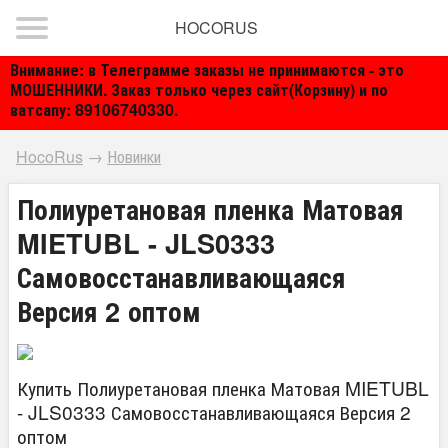
HOCORUS
Внимание: в Телеграмме заказы не принимаются - это
МОШЕННИКИ. Заказ только через сайт(Корзину) и по
ватсапу: 89106740330.
HocoRus
→
Новинки
Полиуретановая пленка Матовая
MIETUBL - JLS0333
Самовосстанавливающаяся
Версия 2 оптом
Купить Полиуретановая пленка Матовая MIETUBL
- JLS0333 Самовосстанавливающаяся Версия 2
оптом