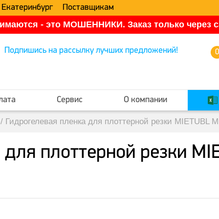
 Екатеринбург
Поставщикам
имаются - это МОШЕННИКИ. Заказ только через са
Подпишись на рассылку лучших предложений!
лата
Сервис
О компании
/
Гидрогелевая пленка для плоттерной резки MIETUBL M
 для плоттерной резки M