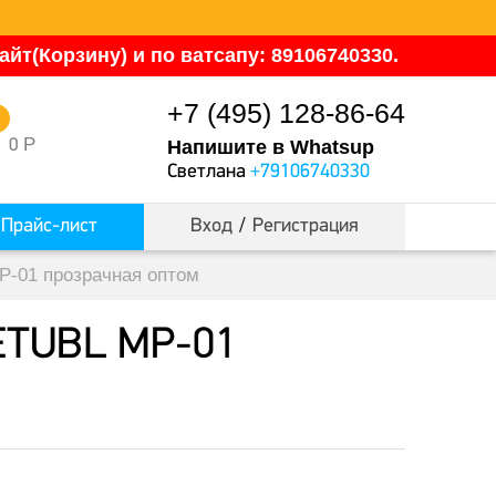
йт(Корзину) и по ватсапу: 89106740330.
+7 (495) 128-86-64
0
Р
0
Напишите в Whatsup
Светлана
+79106740330
Прайс-лист
Вход
/
Регистрация
P-01 прозрачная оптом
IETUBL MP-01