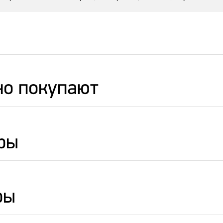
но покупают
ры
ры