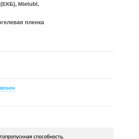
 (ЕКБ)
Mietubl
огелевая пленка
звонок
етопропускная способность.