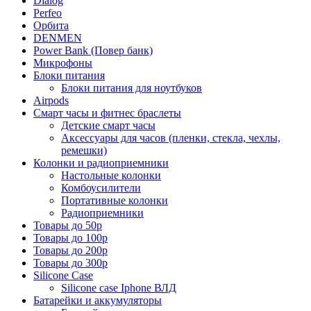
Dialog
Perfeo
Орбита
DENMEN
Power Bank (Повер банк)
Микрофоны
Блоки питания
Блоки питания для ноутбуков
Airpods
Смарт часы и фитнес браслеты
Детские смарт часы
Аксессуары для часов (пленки, стекла, чехлы,
ремешки)
Колонки и радиоприемники
Настольные колонки
Комбоусилители
Портативные колонки
Радиоприемники
Товары до 50р
Товары до 100р
Товары до 200р
Товары до 300р
Silicone Case
Silicone case Iphone ВЛД
Батарейки и аккумуляторы