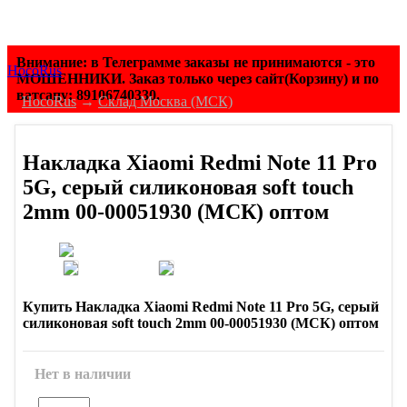
Внимание: в Телеграмме заказы не принимаются - это
HocoRus
МОШЕННИКИ. Заказ только через сайт(Корзину) и по
ватсапу: 89106740330.
HocoRus
→
Склад Москва (МСК)
Накладка Xiaomi Redmi Note 11 Pro
5G, серый силиконовая soft touch
2mm 00-00051930 (МСК) оптом
Купить Накладка Xiaomi Redmi Note 11 Pro 5G, серый
силиконовая soft touch 2mm 00-00051930 (МСК) оптом
Нет в наличии