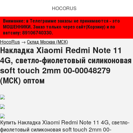
HOCORUS
Внимание: в Телеграмме заказы не принимаются - это
МОШЕННИКИ. Заказ только через сайт(Корзину) и по
ватсапу: 89106740330.
HocoRus
→
Склад Москва (МСК)
Накладка Xiaomi Redmi Note 11
4G, светло-фиолетовый силиконовая
soft touch 2mm 00-00048279
(МСК) оптом
Купить Накладка Xiaomi Redmi Note 11 4G, светло-
фиолетовый силиконовая soft touch 2mm 00-