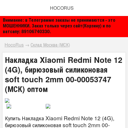
HOCORUS
Внимание: в Телеграмме заказы не принимаются - это
МОШЕННИКИ. Заказ только через сайт(Корзину) и по
ватсапу: 89106740330.
HocoRus
→
Склад Москва (МСК)
Накладка Xiaomi Redmi Note 12
(4G), бирюзовый силиконовая
soft touch 2mm 00-00053747
(МСК) оптом
Купить Накладка Xiaomi Redmi Note 12 (4G),
бирюзовый силиконовая soft touch 2mm 00-