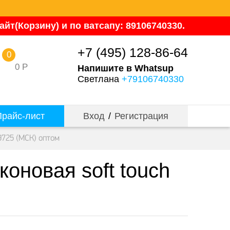
йт(Корзину) и по ватсапу: 89106740330.
+7 (495) 128-86-64
0
0
Р
Напишите в Whatsup
Светлана
+79106740330
райс-лист
Вход
/
Регистрация
9725 (МСК) оптом
оновая soft touch