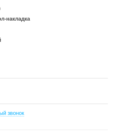
)
ол-накладка
й
ый звонок