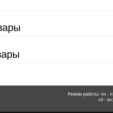
вары
вары
Режим работы: пн - пт
сб - вс