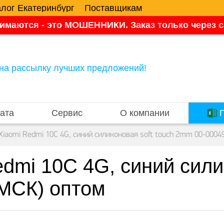
алог Екатеринбург
Поставщикам
имаются - это МОШЕННИКИ. Заказ только через са
на рассылку лучших предложений!
ата
Сервис
О компании
П
Xiaomi Redmi 10C 4G, синий силиконовая soft touch 2mm 00-0004
dmi 10C 4G, синий силик
МСК) оптом