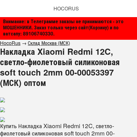
HOCORUS
Внимание: в Телеграмме заказы не принимаются - это
МОШЕННИКИ. Заказ только через сайт(Корзину) и по
ватсапу: 89106740330.
HocoRus
→
Склад Москва (МСК)
Накладка Xiaomi Redmi 12C,
светло-фиолетовый силиконовая
soft touch 2mm 00-00053397
(МСК) оптом
Купить Накладка Xiaomi Redmi 12C, светло-
фиолетовый силиконовая soft touch 2mm 00-