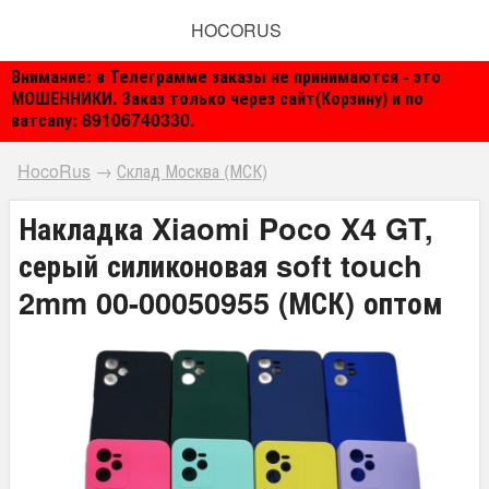
HOCORUS
Внимание: в Телеграмме заказы не принимаются - это
МОШЕННИКИ. Заказ только через сайт(Корзину) и по
ватсапу: 89106740330.
HocoRus
→
Склад Москва (МСК)
Накладка Xiaomi Poco X4 GT,
серый силиконовая soft touch
2mm 00-00050955 (МСК) оптом