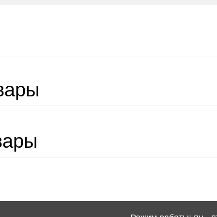
вары
вары