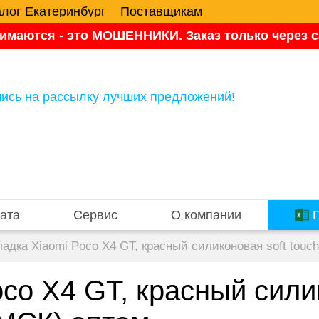
алог Екатеринбург
Поставщикам
имаются - это МОШЕННИКИ. Заказ только через са
ись на рассылку лучших предложений!
ата
Сервис
О компании
П
адка Xiaomi Poco X4 GT, красный силиконовая soft tou
co X4 GT, красный силик