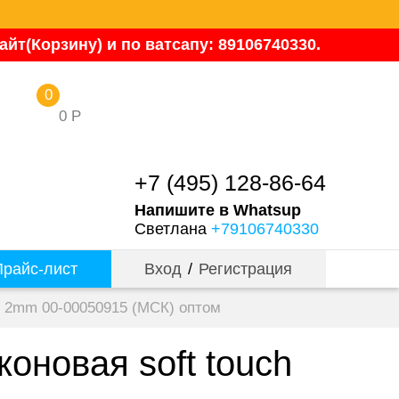
йт(Корзину) и по ватсапу: 89106740330.
0
0
Р
+7 (495) 128-86-64
Напишите в Whatsup
Светлана
+79106740330
райс-лист
Вход
/
Регистрация
ch 2mm 00-00050915 (МСК) оптом
оновая soft touch