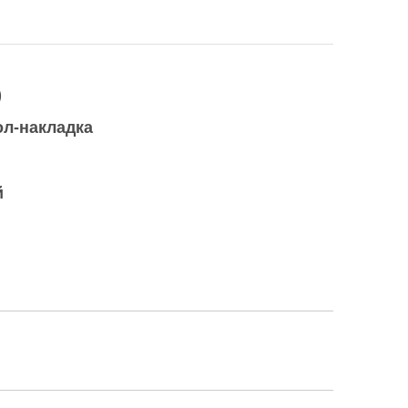
)
ол-накладка
й