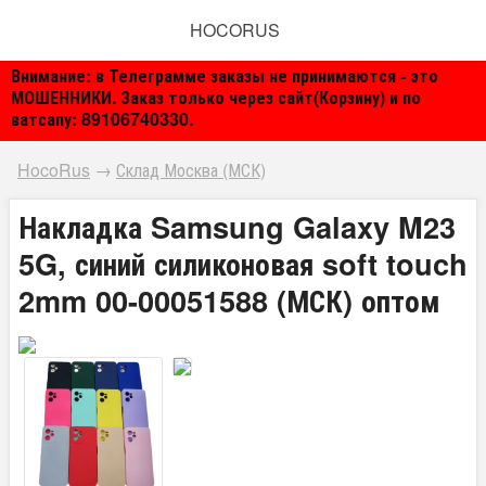
HOCORUS
Внимание: в Телеграмме заказы не принимаются - это
МОШЕННИКИ. Заказ только через сайт(Корзину) и по
ватсапу: 89106740330.
HocoRus
→
Склад Москва (МСК)
Накладка Samsung Galaxy M23
5G, синий силиконовая soft touch
2mm 00-00051588 (МСК) оптом