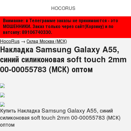
HOCORUS
Внимание: в Телеграмме заказы не принимаются - это
МОШЕННИКИ. Заказ только через сайт(Корзину) и по
ватсапу: 89106740330.
HocoRus
→
Склад Москва (МСК)
Накладка Samsung Galaxy A55,
синий силиконовая soft touch 2mm
00-00055783 (МСК) оптом
Купить Накладка Samsung Galaxy A55, синий
силиконовая soft touch 2mm 00-00055783 (МСК)
оптом