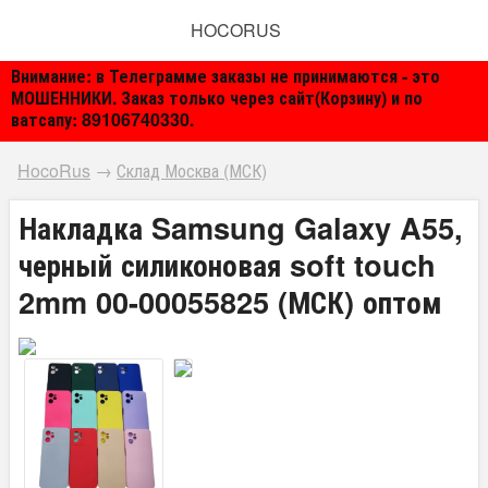
HOCORUS
Внимание: в Телеграмме заказы не принимаются - это
МОШЕННИКИ. Заказ только через сайт(Корзину) и по
ватсапу: 89106740330.
HocoRus
→
Склад Москва (МСК)
Накладка Samsung Galaxy A55,
черный силиконовая soft touch
2mm 00-00055825 (МСК) оптом