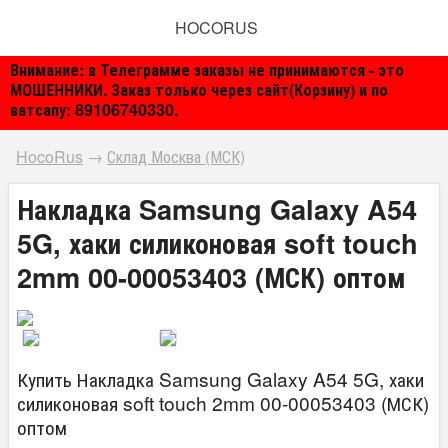
HOCORUS
Внимание: в Телеграмме заказы не принимаются - это
МОШЕННИКИ. Заказ только через сайт(Корзину) и по
ватсапу: 89106740330.
HocoRus
→
Склад Москва (МСК)
Накладка Samsung Galaxy A54
5G, хаки силиконовая soft touch
2mm 00-00053403 (МСК) оптом
Купить Накладка Samsung Galaxy A54 5G, хаки
силиконовая soft touch 2mm 00-00053403 (МСК)
оптом