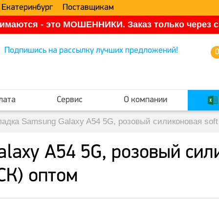
 Екатеринбург
Поставщикам
имаются - это МОШЕННИКИ. Заказ только через са
Подпишись на рассылку лучших предложений!
лата
Сервис
О компании
ладка Samsung Galaxy A54 5G, розовый силиконовая soft
axy A54 5G, розовый сили
СК) оптом