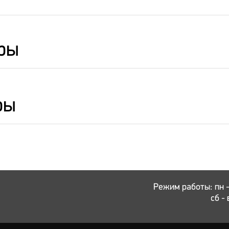
ры
ры
Режим работы: пн - 
сб - 