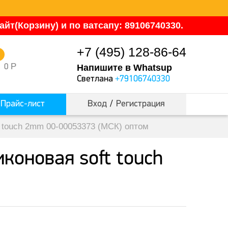
йт(Корзину) и по ватсапу: 89106740330.
+7 (495) 128-86-64
0
Р
0
Напишите в Whatsup
Светлана
+79106740330
Прайс-лист
Вход
/
Регистрация
 touch 2mm 00-00053373 (МСК) оптом
коновая soft touch