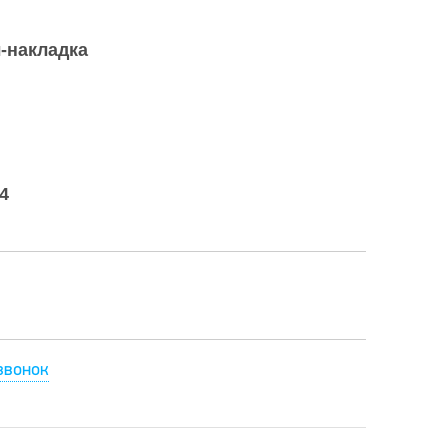
-накладка
4
звонок