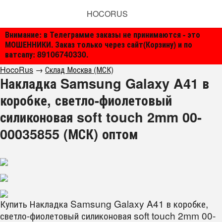
HOCORUS
Внимание: в Телеграмме заказы не принимаются - это
МОШЕННИКИ. Заказ только через сайт(Корзину) и по
ватсапу: 89106740330.
HocoRus
→
Склад Москва (МСК)
Накладка Samsung Galaxy A41 в
коробке, светло-фиолетовый
силиконовая soft touch 2mm 00-
00035855 (МСК) оптом
Купить Накладка Samsung Galaxy A41 в коробке,
светло-фиолетовый силиконовая soft touch 2mm 00-