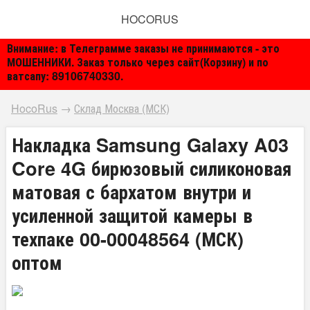
HOCORUS
Внимание: в Телеграмме заказы не принимаются - это
МОШЕННИКИ. Заказ только через сайт(Корзину) и по
ватсапу: 89106740330.
HocoRus
→
Склад Москва (МСК)
Накладка Samsung Galaxy A03
Core 4G бирюзовый силиконовая
матовая с бархатом внутри и
усиленной защитой камеры в
техпаке 00-00048564 (МСК)
оптом