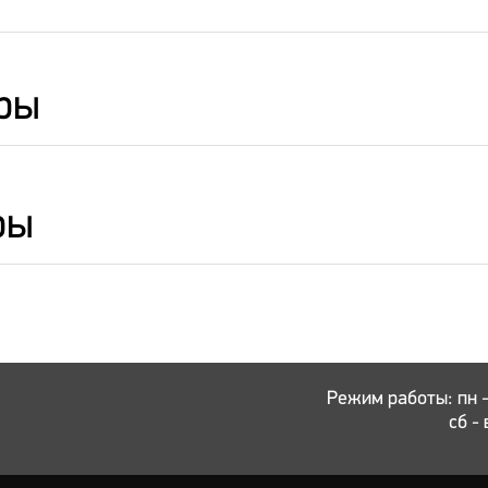
ры
ры
Режим работы: пн - 
сб - 