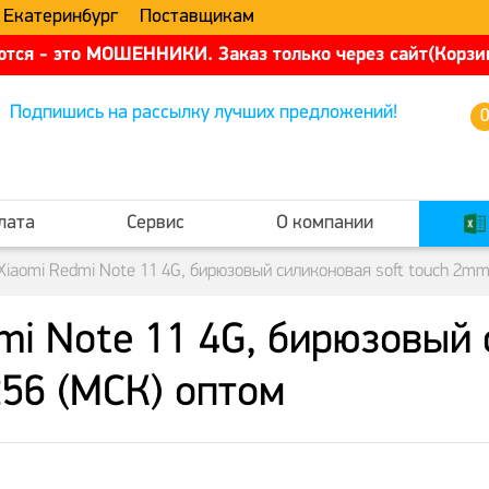
 Екатеринбург
Поставщикам
тся - это МОШЕННИКИ. Заказ только через сайт(Корзин
Подпишись на рассылку лучших предложений!
лата
Сервис
О компании
Xiaomi Redmi Note 11 4G, бирюзовый силиконовая soft touch 2m
i Note 11 4G, бирюзовый 
56 (МСК) оптом