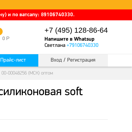
у) и по ватсапу: 89106740330.
+7 (495) 128-86-64
0
Р
0
Напишите в Whatsup
Светлана
+79106740330
Прайс-лист
Вход
/
Регистрация
m 00-00048256 (МСК) оптом
силиконовая soft