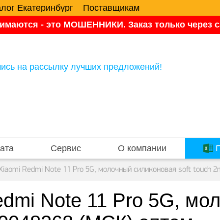
алог Екатеринбург
Поставщикам
имаются - это МОШЕННИКИ. Заказ только через са
ись на рассылку лучших предложений!
ата
Сервис
О компании
П
Xiaomi Redmi Note 11 Pro 5G, молочный силиконовая soft touch 
dmi Note 11 Pro 5G, мо