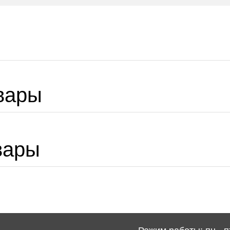
вары
вары