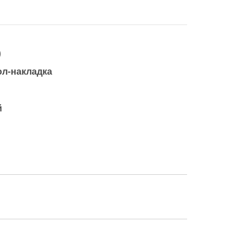
)
ол-накладка
й