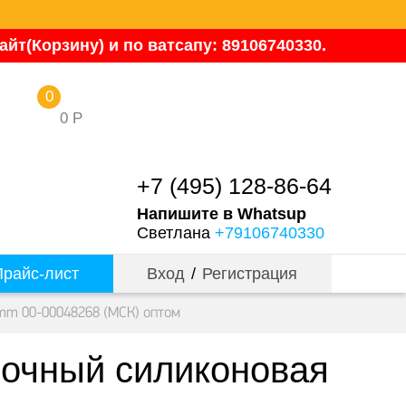
йт(Корзину) и по ватсапу: 89106740330.
0
0
Р
+7 (495) 128-86-64
Напишите в Whatsup
Светлана
+79106740330
райс-лист
Вход
/
Регистрация
2mm 00-00048268 (МСК) оптом
лочный силиконовая