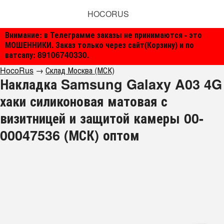
HOCORUS
Внимание: в Телеграмме заказы не принимаются - это
МОШЕННИКИ. Заказ только через сайт(Корзину) и по
ватсапу: 89106740330.
HocoRus
→
Склад Москва (МСК)
Накладка Samsung Galaxy A03 4G
хаки силиконовая матовая с
визитницей и защитой камеры 00-
00047536 (МСК) оптом