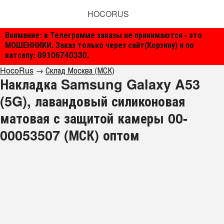
HOCORUS
Внимание: в Телеграмме заказы не принимаются - это
МОШЕННИКИ. Заказ только через сайт(Корзину) и по
ватсапу: 89106740330.
HocoRus
→
Склад Москва (МСК)
Накладка Samsung Galaxy A53
(5G), лавандовый силиконовая
матовая с защитой камеры 00-
00053507 (МСК) оптом