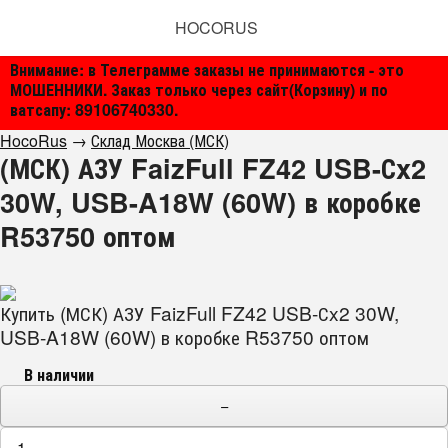
HOCORUS
Внимание: в Телеграмме заказы не принимаются - это
МОШЕННИКИ. Заказ только через сайт(Корзину) и по
ватсапу: 89106740330.
HocoRus
→
Склад Москва (МСК)
(МСК) АЗУ FaizFull FZ42 USB-Сx2
30W, USB-A18W (60W) в коробке
R53750 оптом
Купить (МСК) АЗУ FaizFull FZ42 USB-Сx2 30W,
USB-A18W (60W) в коробке R53750 оптом
В наличии
−