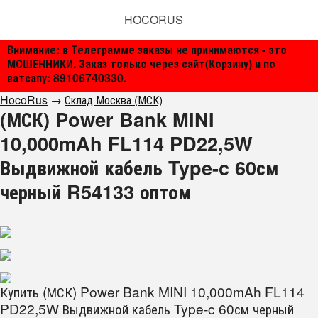
HOCORUS
Внимание: в Телеграмме заказы не принимаются - это
МОШЕННИКИ. Заказ только через сайт(Корзину) и по
ватсапу: 89106740330.
HocoRus
→
Склад Москва (МСК)
(МСК) Power Bank MINI
10,000mAh FL114 PD22,5W
Выдвижной кабель Type-c 60см
черный R54133 оптом
Купить (МСК) Power Bank MINI 10,000mAh FL114
PD22,5W Выдвижной кабель Type-c 60см черный