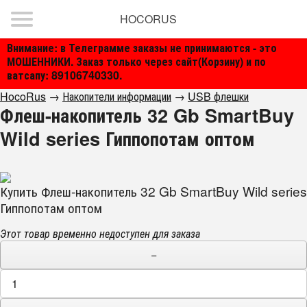
HOCORUS
Внимание: в Телеграмме заказы не принимаются - это
МОШЕННИКИ. Заказ только через сайт(Корзину) и по
ватсапу: 89106740330.
HocoRus
→
Накопители информации
→
USB флешки
Флеш-накопитель 32 Gb SmartBuy
Wild series Гиппопотам оптом
Купить Флеш-накопитель 32 Gb SmartBuy Wild series
Гиппопотам оптом
Этот товар временно недоступен для заказа
−