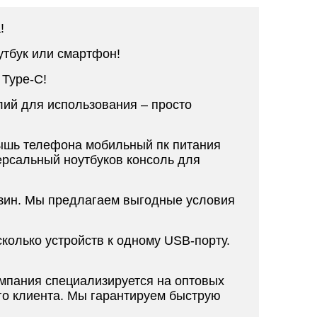
!
утбук или смартфон!
 Type-C!
лий для использования – просто
мышь телефона мобильный пк питания
ерсальный ноутбуков консоль для
зин. Мы предлагаем выгодные условия
олько устройств к одному USB-порту.
мпания специализируется на оптовых
го клиента. Мы гарантируем быструю