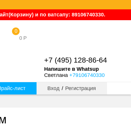
йт(Корзину) и по ватсапу: 89106740330.
0
0
Р
+7 (495) 128-86-64
Напишите в Whatsup
Светлана
+79106740330
райс-лист
Вход
/
Регистрация
ом