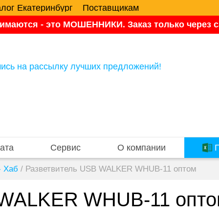
алог Екатеринбург
Поставщикам
имаются - это МОШЕННИКИ. Заказ только через са
ись на рассылку лучших предложений!
ата
Сервис
О компании
П
- Xaб
/
Разветвитель USB WALKER WHUB-11 оптом
 WALKER WHUB-11 опт