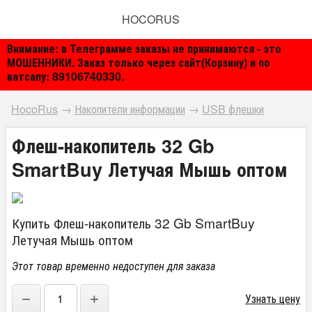
HOCORUS
Внимание: в Телеграмме заказы не принимаются - это
МОШЕННИКИ. Заказ только через сайт(Корзину) и по
ватсапу: 89106740330.
HocoRus
→
Накопители информации
→
USB флешки
Флеш-накопитель 32 Gb
SmartBuy Летучая Мышь оптом
Купить Флеш-накопитель 32 Gb SmartBuy
Летучая Мышь оптом
Этот товар временно недоступен для заказа
−
+
Узнать цену