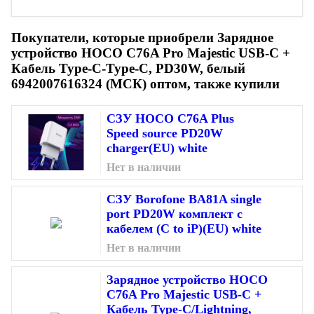
Покупатели, которые приобрели Зарядное
устройство HOCO C76A Pro Majestic USB-C +
Кабель Type-C-Type-C, PD30W, белый
6942007616324 (МСК) оптом, также купили
СЗУ HOCO C76A Plus
Speed source PD20W
charger(EU) white
Нет в наличии
СЗУ Borofone BA81A single
port PD20W комплект с
кабелем (C to iP)(EU) white
Нет в наличии
Зарядное устройство HOCO
C76A Pro Majestic USB-C +
Кабель Type-C/Lightning,