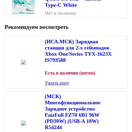
Type-C White
Нет в наличии
Рекомендуем посмотреть
(ИСА.МСК) Зарядная
станция для 2-х геймпадов
Xbox One/Series TYX-1623X
IS793588
Есть в наличии (оптом)
Узнать цену
(МСК)
Многофункциональное
Зарядное устройство
FaizFull FZ70 6В1 96W
(PD30W) (USB-A 18W)
R54244