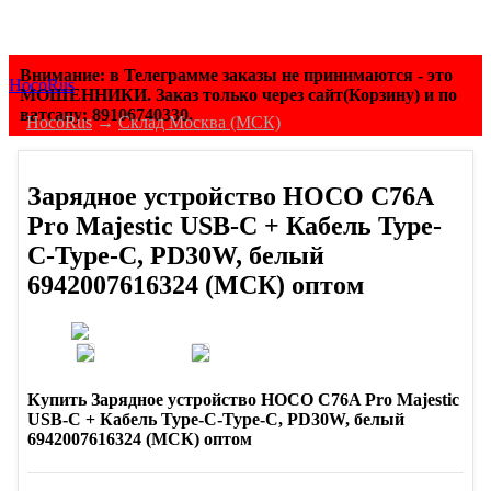
Внимание: в Телеграмме заказы не принимаются - это
HocoRus
МОШЕННИКИ. Заказ только через сайт(Корзину) и по
ватсапу: 89106740330.
HocoRus
→
Склад Москва (МСК)
Зарядное устройство HOCO C76A
Pro Majestic USB-C + Кабель Type-
C-Type-C, PD30W, белый
6942007616324 (МСК) оптом
Купить Зарядное устройство HOCO C76A Pro Majestic
USB-C + Кабель Type-C-Type-C, PD30W, белый
6942007616324 (МСК) оптом