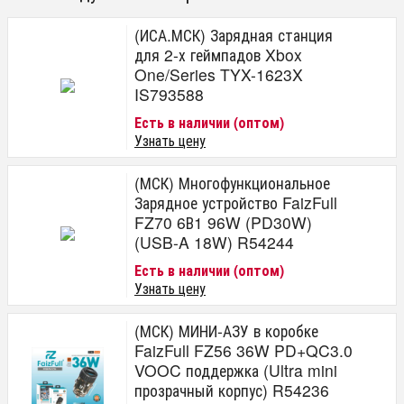
(ИСА.МСК) Зарядная станция
для 2-х геймпадов Xbox
One/Series TYX-1623X
IS793588
Есть в наличии (оптом)
Узнать цену
(МСК) Многофункциональное
Зарядное устройство FaizFull
FZ70 6В1 96W (PD30W)
(USB-A 18W) R54244
Есть в наличии (оптом)
Узнать цену
(МСК) МИНИ-АЗУ в коробке
FaizFull FZ56 36W PD+QC3.0
VOOC поддержка (Ultra mini
прозрачный корпус) R54236