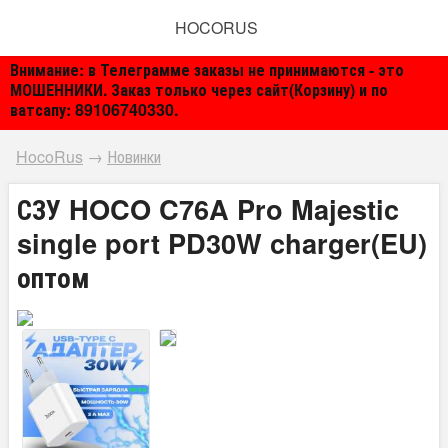
HOCORUS
Внимание: в Телеграмме заказы не принимаются - это
МОШЕННИКИ. Заказ только через сайт(Корзину) и по
ватсапу: 89106740330.
HocoRus
→
Новинки
СЗУ HOCO C76A Pro Majestic
single port PD30W charger(EU)
оптом