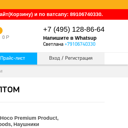
йт(Корзину) и по ватсапу: 89106740330.
+7 (495) 128-86-64
0
Р
0
Напишите в Whatsup
Светлана
+79106740330
Прайс-лист
Вход
/
Регистрация
ом
птом
Hoco Premium Product
pods
Наушники