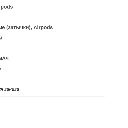
rpods
е (затычки), Airpods
м
 мАч
е
я заказа