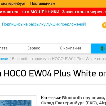
 Екатеринбург
Поставщикам
имаются - это МОШЕННИКИ. Заказ только через са
Подпишись на рассылку лучших предложений!
лата
Сервис
О компании
шники
/
Bluetooth - гарнитура HOCO EW04 Plus White опт
ра HOCO EW04 Plus White о
Bluetooth наушники
Категории:
Склад Екатеринбург (ЕКБ)
Air