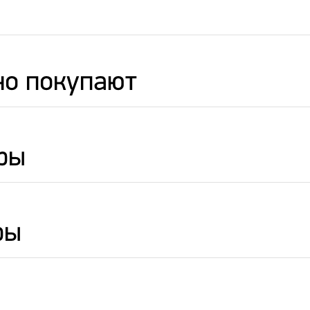
но покупают
ры
ры