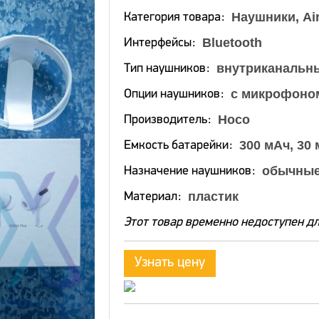
Наушники, Ai
Категория товара
Bluetooth
Интерфейсы
внутриканальны
Тип наушников
с микрофоно
Опции наушников
Hoco
Производитель
300 мАч, 30
Емкость батарейки
обычны
Назначение наушников
пластик
Материал
Этот товар временно недоступен дл
Узнать цену