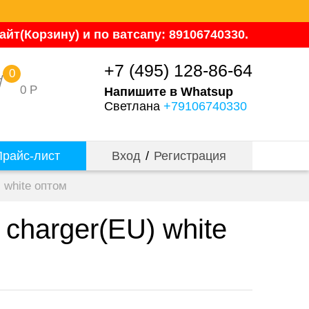
йт(Корзину) и по ватсапу: 89106740330.
+7 (495) 128-86-64
0
0
Р
Напишите в Whatsup
Светлана
+79106740330
райс-лист
Вход
/
Регистрация
 white оптом
harger(EU) white