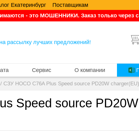
алог Екатеринбург
Поставщикам
имаются - это МОШЕННИКИ. Заказ только через са
на рассылку лучших предложений!
ата
Сервис
О компании
П
/
СЗУ HOCO C76A Plus Speed source PD20W charger(EU)
s Speed source PD20W c