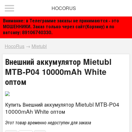
HOCORUS
Внимание: в Телеграмме заказы не принимаются - это
МОШЕННИКИ. Заказ только через сайт(Корзину) и по
ватсапу: 89106740330.
HocoRus
→
Mietubl
Внешний аккумулятор Mietubl
MTB-P04 10000mAh White
оптом
Купить Внешний аккумулятор Mietubl MTB-P04
10000mAh White оптом
Этот товар временно недоступен для заказа