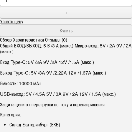
+
Узнать цену
Обзор
Характеристики
Отзывы (0)
Общий ВХОД/ВЫХОД: 5 В /3 А (макс.) Микро-вход: 5V / 2A 9V / 2A
(макс.)
Вход Type-C: 5V /3A 9V /2A 12V /1.5A (макс.)
Выход Type-C: 5V /3A 9V /2.22A 12V /1.67A (макс.)
Емкость: 10000 мАч
USB-выход: 5V / 4.5A 5V / 3A 9V / 2A 12V / 1.5A (макс.)
Защита цепи от перегрузки по току и перенапряжения
Категории:
Склад Екатеринбург (ЕКБ)