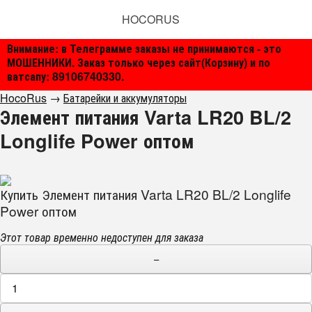
HOCORUS
Внимание: в Телеграмме заказы не принимаются - это
МОШЕННИКИ. Заказ только через сайт(Корзину) и по
ватсапу: 89106740330.
HocoRus
→
Батарейки и аккумуляторы
Элемент питания Varta LR20 BL/2
Longlife Power оптом
Купить Элемент питания Varta LR20 BL/2 Longlife
Power оптом
Этот товар временно недоступен для заказа
−