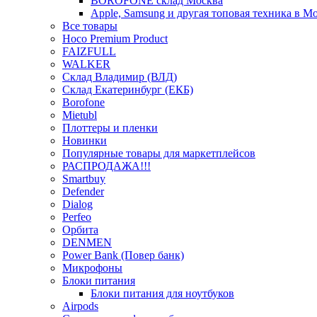
BOROFONE склад Москва
Apple, Samsung и другая топовая техника в М
Все товары
Hoco Premium Product
FAIZFULL
WALKER
Склад Владимир (ВЛД)
Склад Екатеринбург (ЕКБ)
Borofone
Mietubl
Плоттеры и пленки
Новинки
Популярные товары для маркетплейсов
РАСПРОДАЖА!!!
Smartbuy
Defender
Dialog
Perfeo
Орбита
DENMEN
Power Bank (Повер банк)
Микрофоны
Блоки питания
Блоки питания для ноутбуков
Airpods