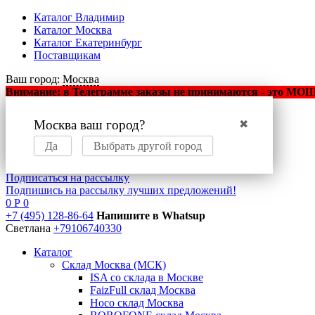
Каталог Владимир
Каталог Москва
Каталог Екатеринбург
Поставщикам
Ваш город:
Москва
Внимание: в Телеграмме заказы не принимаются - это МОШЕ
Москва ваш город?
✖
Оптовый маркетплейс
мобильных аксессуаров
Да
Выбрать другой город
Подписаться на рассылку
Подпишись на рассылку лучших предложений!
0
Р
0
+7 (495) 128-86-64
Напишите в Whatsup
Светлана
+79106740330
Каталог
Склад Москва (МСК)
ISA со склада в Москве
FaizFull склад Москва
Hoco склад Москва