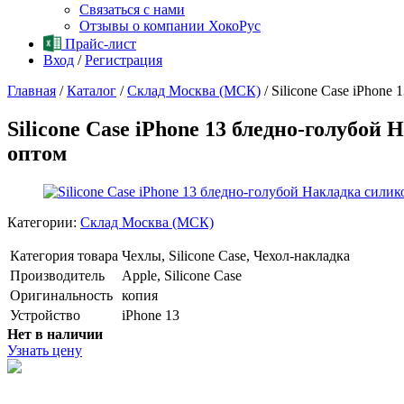
Связаться с нами
Отзывы о компании ХокоРус
Прайс-лист
Вход
/
Регистрация
Главная
/
Каталог
/
Склад Москва (МСК)
/
Silicone Case iPhon
Silicone Case iPhone 13 бледно-голубо
оптом
Категории:
Склад Москва (МСК)
Категория товара
Чехлы, Silicone Case, Чехол-накладка
Производитель
Apple, Silicone Case
Оригинальность
копия
Устройство
iPhone 13
Нет в наличии
Узнать цену