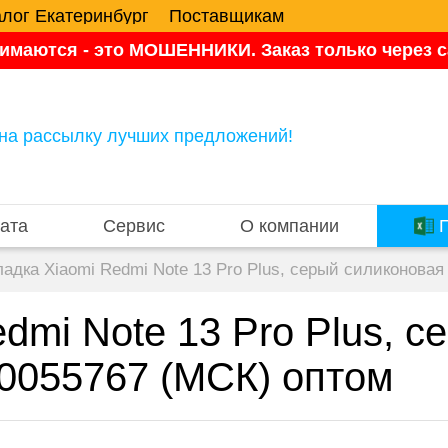
алог Екатеринбург
Поставщикам
имаются - это МОШЕННИКИ. Заказ только через са
на рассылку лучших предложений!
ата
Сервис
О компании
П
адка Xiaomi Redmi Note 13 Pro Plus, серый силиконовая
dmi Note 13 Pro Plus, 
00055767 (МСК) оптом