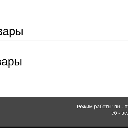
вары
вары
Режим работы: пн - пт
сб - вс