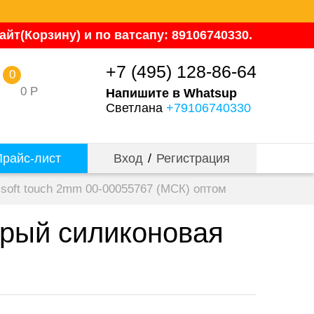
йт(Корзину) и по ватсапу: 89106740330.
+7 (495) 128-86-64
0
0
Р
Напишите в Whatsup
Светлана
+79106740330
райс-лист
Вход
/
Регистрация
 soft touch 2mm 00-00055767 (МСК) оптом
серый силиконовая