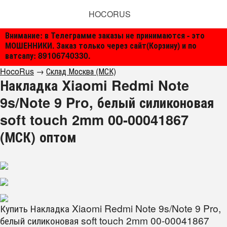
HOCORUS
Внимание: в Телеграмме заказы не принимаются - это
МОШЕННИКИ. Заказ только через сайт(Корзину) и по
ватсапу: 89106740330.
HocoRus
→
Склад Москва (МСК)
Накладка Xiaomi Redmi Note
9s/Note 9 Pro, белый силиконовая
soft touch 2mm 00-00041867
(МСК) оптом
Купить Накладка Xiaomi Redmi Note 9s/Note 9 Pro,
белый силиконовая soft touch 2mm 00-00041867