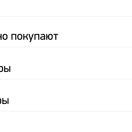
но покупают
ры
ры