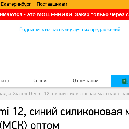
 Екатеринбург
Поставщикам
имаются - это МОШЕННИКИ. Заказ только через са
Подпишись на рассылку лучших предложений!
лата
Сервис
О компании
ладка Xiaomi Redmi 12, синий силиконовая матовая с з
mi 12, синий силиконовая 
(МСК) оптом