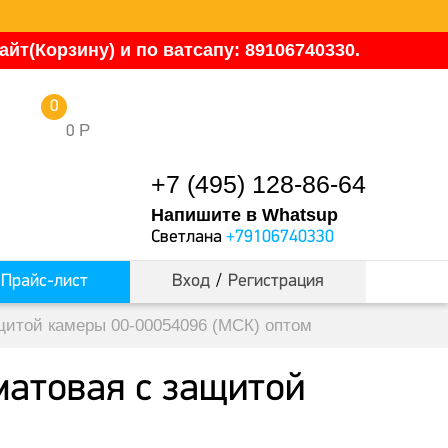
йт(Корзину) и по ватсапу: 89106740330.
0
Р
0
+7 (495) 128-86-64
Напишите в Whatsup
Светлана
+79106740330
Прайс-лист
Вход
/
Регистрация
ащитой камеры 00-00054096 (МСК) оптом
матовая с защитой