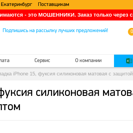
 Екатеринбург
Поставщикам
имаются - это МОШЕННИКИ. Заказ только через са
Подпишись на рассылку лучших предложений!
лата
Сервис
О компании
ладка iPhone 15, фуксия силиконовая матовая с защито
 фуксия силиконовая мато
птом