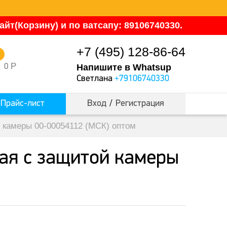
йт(Корзину) и по ватсапу: 89106740330.
+7 (495) 128-86-64
0
Р
0
Напишите в Whatsup
Светлана
+79106740330
Прайс-лист
Вход
/
Регистрация
й камеры 00-00054112 (МСК) оптом
вая с защитой камеры