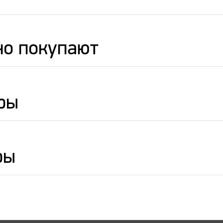
но покупают
ры
ры