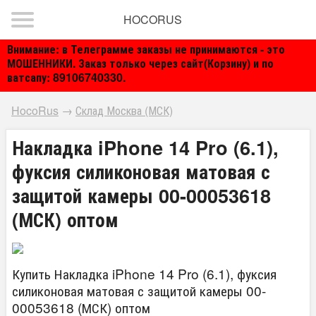
HOCORUS
Внимание: в Телеграмме заказы не принимаются - это
МОШЕННИКИ. Заказ только через сайт(Корзину) и по
ватсапу: 89106740330.
HocoRus
→
Склад Москва (МСК)
Накладка iPhone 14 Pro (6.1),
фуксия силиконовая матовая с
защитой камеры 00-00053618
(МСК) оптом
Купить Накладка iPhone 14 Pro (6.1), фуксия
силиконовая матовая с защитой камеры 00-
00053618 (МСК) оптом