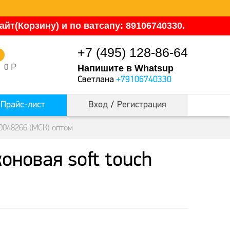
йт(Корзину) и по ватсапу: 89106740330.
+7 (495) 128-86-64
0
Р
0
Напишите в Whatsup
Светлана
+79106740330
Прайс-лист
Вход
/
Регистрация
0048266 (МСК) оптом
оновая soft touch