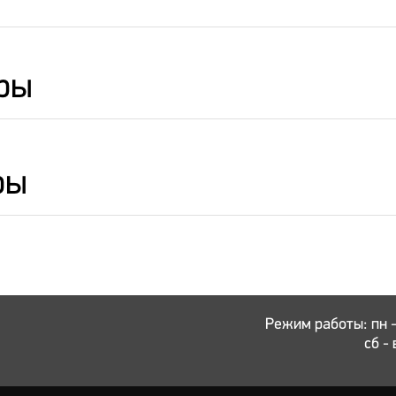
ры
ры
Режим работы: пн - 
сб - 