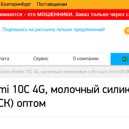
 Екатеринбург
Поставщикам
имаются - это МОШЕННИКИ. Заказ только через са
Подпишись на рассылку лучших предложений!
лата
Сервис
О компании
iaomi Redmi 10C 4G, молочный силиконовая soft touch 2mm 00-0
i 10C 4G, молочный силик
СК) оптом