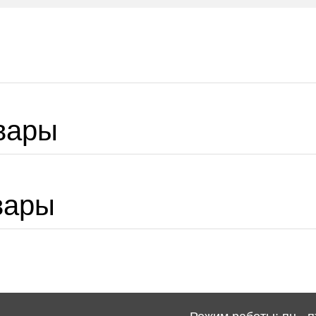
вары
вары