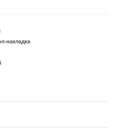
)
ол-накладка
й