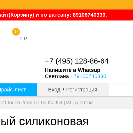
йт(Корзину) и по ватсапу: 89106740330.
0
0
Р
+7 (495) 128-86-64
Напишите в Whatsup
Светлана
+79106740330
райс-лист
Вход
/
Регистрация
oft touch 2mm 00-00050954 (МСК) оптом
вый силиконовая