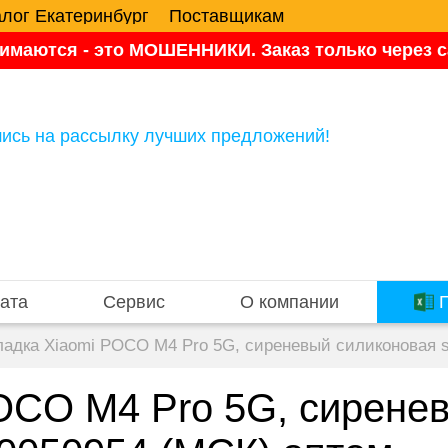
алог Екатеринбург
Поставщикам
имаются - это МОШЕННИКИ. Заказ только через са
ись на рассылку лучших предложений!
ата
Сервис
О компании
П
ладка Xiaomi POCO M4 Pro 5G, сиреневый силиконовая s
OCO M4 Pro 5G, сирене