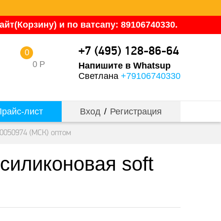
йт(Корзину) и по ватсапу: 89106740330.
+7 (495) 128-86-64
0
0
Р
Напишите в Whatsup
Светлана
+79106740330
райс-лист
Вход
/
Регистрация
00050974 (МСК) оптом
силиконовая soft