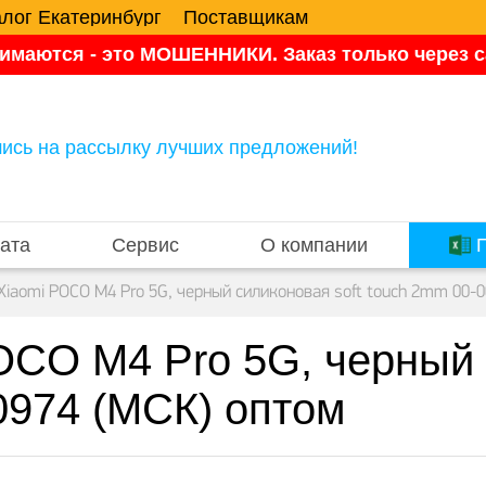
алог Екатеринбург
Поставщикам
имаются - это МОШЕННИКИ. Заказ только через са
ись на рассылку лучших предложений!
ата
Сервис
О компании
П
Xiaomi POCO M4 Pro 5G, черный силиконовая soft touch 2mm 00-
OCO M4 Pro 5G, черный 
0974 (МСК) оптом