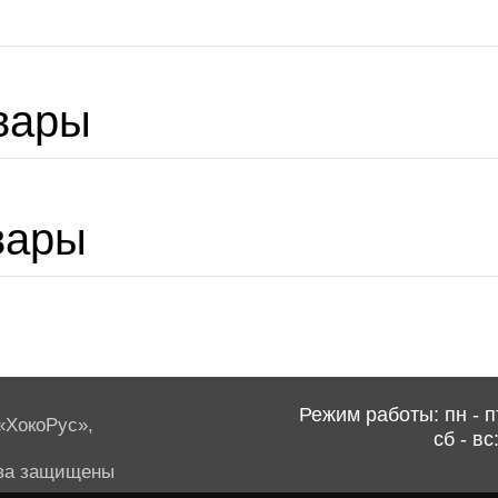
вары
вары
Режим работы: пн - пт
ХокоРус»,
сб - вс
ва защищены