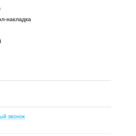
)
ол-накладка
й
ый звонок