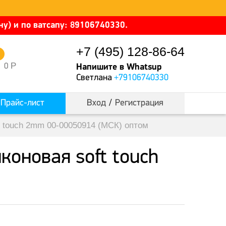
у) и по ватсапу: 89106740330.
+7 (495) 128-86-64
0
Р
0
Напишите в Whatsup
Светлана
+79106740330
Прайс-лист
Вход
/
Регистрация
t touch 2mm 00-00050914 (МСК) оптом
коновая soft touch