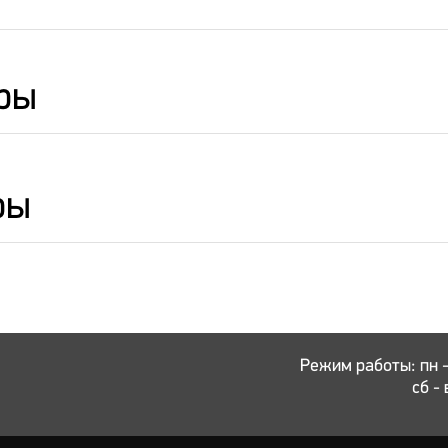
ры
ры
Режим работы: пн - 
сб - 