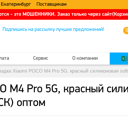
 Екатеринбург
Поставщикам
тся - это МОШЕННИКИ. Заказ только через сайт(Корзин
Подпишись на рассылку лучших предложений!
лата
Сервис
О компании
ладка Xiaomi POCO M4 Pro 5G, красный силиконовая sof
 M4 Pro 5G, красный сили
СК) оптом