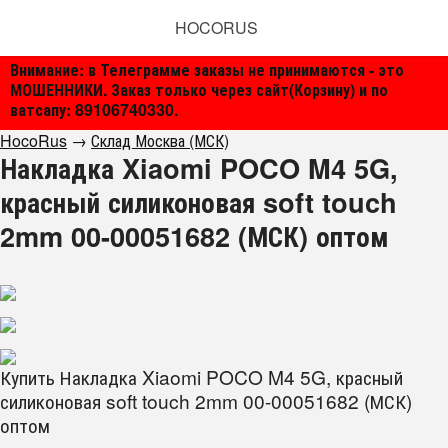
HOCORUS
Внимание: в Телеграмме заказы не принимаются - это
МОШЕННИКИ. Заказ только через сайт(Корзину) и по
ватсапу: 89106740330.
HocoRus
→
Склад Москва (МСК)
Накладка Xiaomi POCO M4 5G,
красный силиконовая soft touch
2mm 00-00051682 (МСК) оптом
Купить Накладка Xiaomi POCO M4 5G, красный
силиконовая soft touch 2mm 00-00051682 (МСК)
оптом