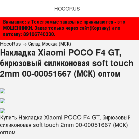
HOCORUS
Внимание: в Телеграмме заказы не принимаются - это
МОШЕННИКИ. Заказ только через сайт(Корзину) и по
ватсапу: 89106740330.
HocoRus
→
Склад Москва (МСК)
Накладка Xiaomi POCO F4 GT,
бирюзовый силиконовая soft touch
2mm 00-00051667 (МСК) оптом
Купить Накладка Xiaomi POCO F4 GT, бирюзовый
силиконовая soft touch 2mm 00-00051667 (МСК)
оптом